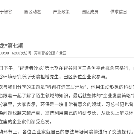
于智谷
园区动态
产业政策
园区成员
供求信息
龙”第七期
30:08
6208次访问
苏州智谷创意产业园
13日下午，“智造者沙龙”第七期在智谷园区三条鱼平台概念店举
谷环境研究所所长翁祖增先生，园区多位企业家参与。
次与我们分享的主题是“科创打造宜居环境”，他用生动形象的科
也跟着一起了解了陌生领域的知识，最后就整体的“企业发展策略
分享里，大家表示，环保是一块非常有意义的领域，习总书记也曾
染问题也越来越严重，翁博利用自己的科研专长，从源头上解决环
在座的企业家们深受启发。
动环节上，各位企业家就自己的想法与疑问翁博进行了交流探讨