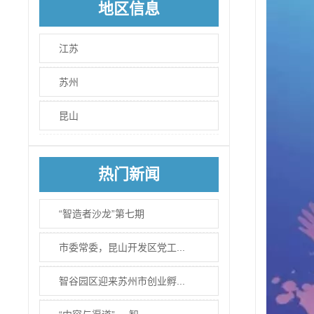
地区信息
江苏
苏州
昆山
热门新闻
“智造者沙龙”第七期
市委常委，昆山开发区党工...
智谷园区迎来苏州市创业孵...