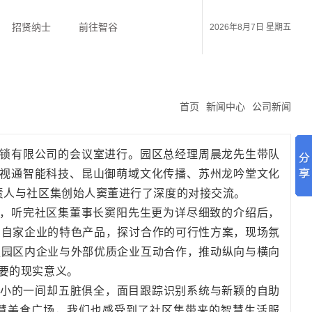
招贤纳士
前往智谷
2026年8月7日 星期五
首页
新闻中心
公司新闻
连锁有限公司的会议室进行。园区总经理周晨龙先生带队
锐视通智能科技、昆山御萌域文化传播、苏州龙吟堂文化
责人与社区集创始人窦董进行了深度的对接交流。
，听完社区集董事长窦阳先生更为详尽细致的介绍后，
了自家企业的特色产品，探讨合作的可行性方案，现场氛
强园区内企业与外部优质企业互动合作，推动纵向与横向
要的现实意义。
小小的一间却五脏俱全，面目跟踪识别系统与新颖的自助
智慧美食广场，我们也感受到了社区集带来的智慧生活服