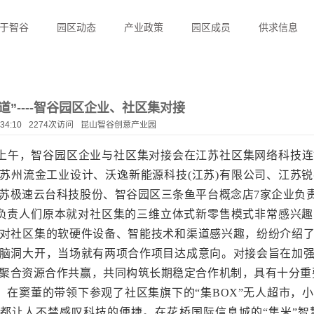
于智谷
园区动态
产业政策
园区成员
供求信息
道”----智谷园区企业、社区集对接
:34:10
2274次访问
昆山智谷创意产业园
日上午，智谷园区企业与社区集对接会在江苏社区集网络科技
苏州流金工业设计、沃逸新能源科技(江苏)有限公司、江苏
苏极速云台科技股份、智谷园区三条鱼平台概念店7家企业负
负责人们原本就对社区集的三维立体式新零售模式非常感兴趣
对社区集的软硬件设备、智能技术和渠道感兴趣，纷纷介绍
脑洞大开，当场就有两项合作项目达成意向。对接会旨在加
聚合资源合作共赢，共同构筑长期稳定合作机制，具有十分重
，在窦董的带领下参观了社区集旗下的“集BOX”无人超市，
都让人不禁感叹科技的便捷。在花桥国际信息城的“集米”