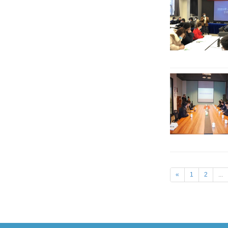
«
1
2
...