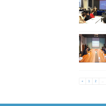
«
1
2
...