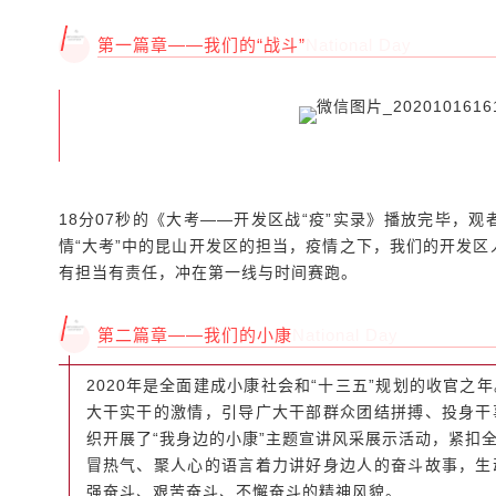
席程伟文同志，昆山开发区党群工作部副部长、昆山开发区“
第一篇章——我们的“战斗”
National Day
副主席唐秀峰同志，昆山开发区党群工作部副部长、昆山开
部各科室领导，同时还有来自各区域党总支书记、企业党组
18分07秒的《大考——开发区战“疫”实录》播放完毕，
情“大考”中的昆山开发区的担当，疫情之下，我们的开发
有担当有责任，冲在第一线与时间赛跑。
第二篇章——我们的小康
National Day
2020年是全面建成小康社会和“十三五”规划的收官之
大干实干的激情，引导广大干部群众团结拼搏、投身干
织开展了“我身边的小康”主题宣讲风采展示活动，紧扣
冒热气、聚人心的语言着力讲好身边人的奋斗故事，生
强奋斗、艰苦奋斗、不懈奋斗的精神风貌。