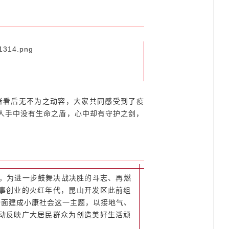
两新”组织党委副书记、昆山开发区总工会
发区总工会副主席孙烨娴同志以及党群工作
织书记和党员代表们、企业代表们。
观者看后无不为之动容，大家共同感受到了疫
区人手中没有生命之盾，心中却有守护之剑，
年。为进一步鼓舞决战决胜的斗志、再燃
事创业的火红年代，昆山开发区此前组
全面建成小康社会这一主题，以接地气、
动反映广大居民群众为创造美好生活顽